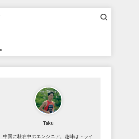
。
語
in
Taku
中国に駐在中のエンジニア。趣味はトライ