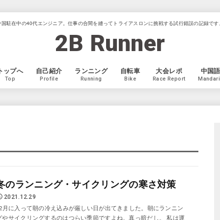
中国駐在中の40代エンジニア。仕事の合間を縫ってトライアスロンに挑戦する試行錯誤の記録です
2B Runner
トップへ
自己紹介
ランニング
自転車
大会レポ
中国
Top
Profile
Running
Bike
Race Report
Mandar
冬のランニング・サイクリングの寒さ対策
2021.12.29
12月に入って朝の冷え込みが厳しい日が出てきました。朝にランニン
グやサイクリングするのはつらい季節ですよね。真っ暗だし。 私は運