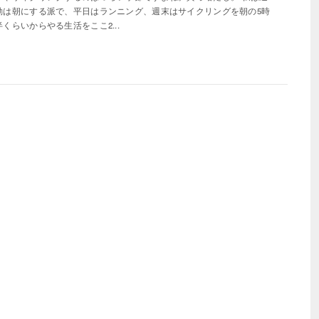
動は朝にする派で、平日はランニング、週末はサイクリングを朝の5時
半くらいからやる生活をここ2...