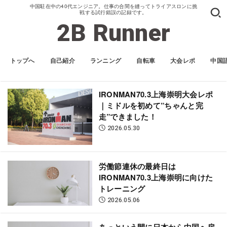
中国駐在中の40代エンジニア。仕事の合間を縫ってトライアスロンに挑
戦する試行錯誤の記録です。
2B Runner
トップへ
自己紹介
ランニング
自転車
大会レポ
中国
IRONMAN70.3上海崇明大会レポ
｜ミドルを初めて”ちゃんと完
走”できました！
2026.05.30
労働節連休の最終日は
IRONMAN70.3上海崇明に向けた
トレーニング
2026.05.06
あっという間に日本から中国へ戻