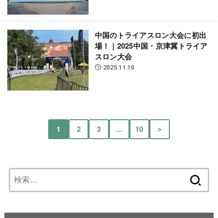
中国のトライアスロン大会に初出
場！｜2025中国・京津冀トライア
スロン大会
2025.11.10
1
2
3
…
10
＞
検
索: