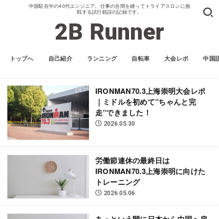
中国駐在中の40代エンジニア。仕事の合間を縫ってトライアスロンに挑
戦する試行錯誤の記録です。
2B Runner
トップへ
自己紹介
ランニング
自転車
大会レポ
中国
IRONMAN70.3上海崇明大会レポ
｜ミドルを初めて”ちゃんと完
走”できました！
2026.05.30
労働節連休の最終日は
IRONMAN70.3上海崇明に向けた
トレーニング
2026.05.06
あっという間に日本から中国へ戻