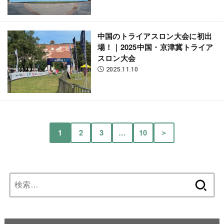
中国のトライアスロン大会に初出
場！｜2025中国・京津冀トライア
スロン大会
2025.11.10
1
2
3
…
10
＞
検
索: