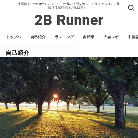
中国駐在中の40代エンジニア。仕事の合間を縫ってトライアスロンに挑
戦する試行錯誤の記録です。
2B Runner
トップへ
自己紹介
ランニング
自転車
大会レポ
中国
自己紹介