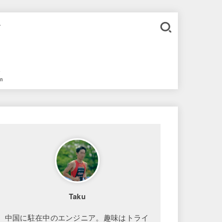
。
語
in
Taku
中国に駐在中のエンジニア。趣味はトライ