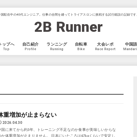
中国駐在中の40代エンジニア。仕事の合間を縫ってトライアスロンに挑戦する試行錯誤の記録です
2B Runner
トップへ
自己紹介
ランニング
自転車
大会レポ
中国
Top
Profile
Running
Bike
Race Report
Mandar
体重増加が止まらない
2026.04.30
中国に来てから約3年、トレーニング不足なのか食事が美味しいからな
のか体重増加が止まりません。 日本にいたころは67kgくらいで安定し