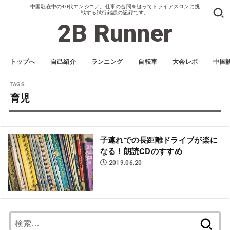
中国駐在中の40代エンジニア。仕事の合間を縫ってトライアスロンに挑
戦する試行錯誤の記録です。
2B Runner
トップへ
自己紹介
ランニング
自転車
大会レポ
中国
育児
子連れでの長距離ドライブが楽に
なる！朗読CDのすすめ
2019.06.20
検