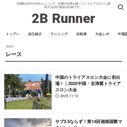
中国駐在中の40代エンジニア。仕事の合間を縫ってトライアスロンに挑
戦する試行錯誤の記録です。
2B Runner
トップへ
自己紹介
ランニング
自転車
大会レポ
中国
レース
中国のトライアスロン大会に初出
場！｜2025中国・京津冀トライア
スロン大会
2025.11.10
サブ3.5ならず！第14回湘南国際マ