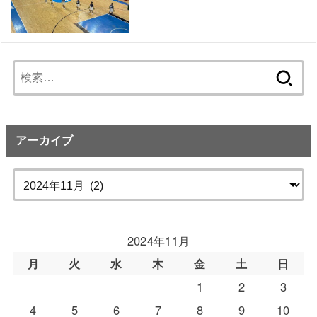
検
索:
アーカイブ
2024年11月
月
火
水
木
金
土
日
1
2
3
4
5
6
7
8
9
10