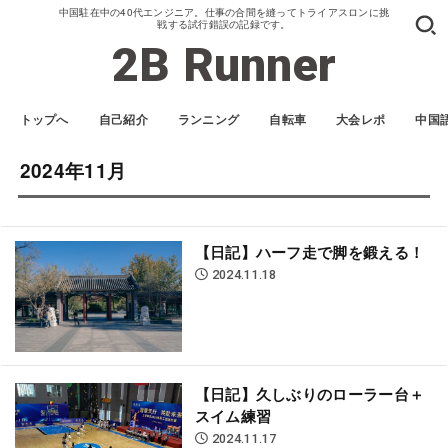
中国駐在中の40代エンジニア。仕事の合間を縫ってトライアスロンに挑
戦する試行錯誤の記録です。
2B Runner
トップへ
自己紹介
ランニング
自転車
大会レポ
中国
2024年11月
【日記】ハーフ走で脚を鍛える！
2024.11.18
【日記】久しぶりのローラー台＋
スイム練習
2024.11.17