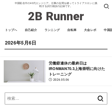
中国駐在中の40代エンジニア。仕事の合間を縫ってトライアスロンに挑
戦する試行錯誤の記録です。
2B Runner
トップへ
自己紹介
ランニング
自転車
大会レポ
中国
2026年5月6日
労働節連休の最終日は
IRONMAN70.3上海崇明に向けた
トレーニング
2026.05.06
検
索: