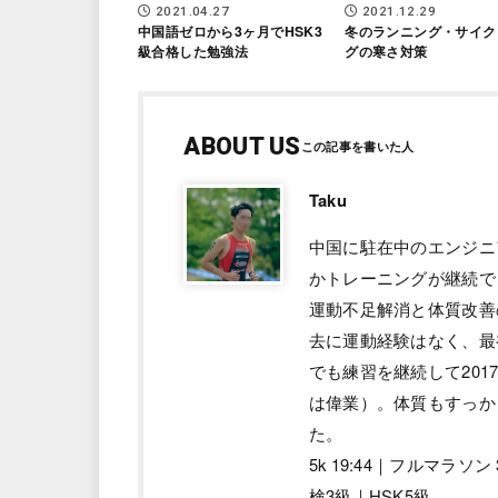
2021.04.27
2021.12.29
中国語ゼロから3ヶ月でHSK3
冬のランニング・サイク
級合格した勉強法
グの寒さ対策
ABOUT US
Taku
中国に駐在中のエンジニ
かトレーニングが継続で
運動不足解消と体質改善
去に運動経験はなく、最
でも練習を継続して201
は偉業）。体質もすっか
た。
5k 19:44｜フルマラソ
検3級｜HSK5級