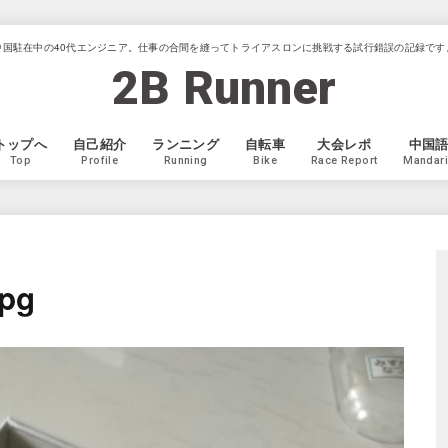
中国駐在中の40代エンジニア。仕事の合間を縫ってトライアスロンに挑戦する試行錯誤の記録です
2B Runner
トップへ
自己紹介
ランニング
自転車
大会レポ
中国
Top
Profile
Running
Bike
Race Report
Mandar
jpg