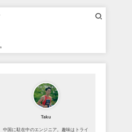
。
語
in
Taku
中国に駐在中のエンジニア。趣味はトライ