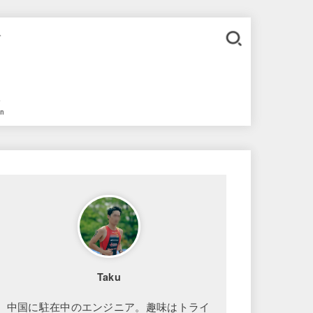
。
語
in
Taku
中国に駐在中のエンジニア。趣味はトライ