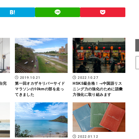
2019.10.21
2022.10.27
1台完
第一回オカザキリバーサイド
HSK5級合格！→中国語リス
マラソンの10kmの部を走っ
ニング力の強化のために語彙
てきました
力強化に取り組みます
2022.01.12