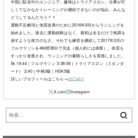
中国に駐在中のエンジニア。趣味はトライアスロン。仕事が忙
しくてなかなかトレーニングが継続できないのが悩み。みんな
どうしてるんだろう？？
運動不足解消と体質改善のために2016年8月からランニングを
始めました。過去に運動経験はなく、最初は走るだけで体調を
崩すような体力のなさ。それでも練習を継続して2017年2月の
フルマラソンを4時間38分で完走（個人的には偉業）。体質も
すっかり改善され、ランニングの素晴らしさを実感しました。
5k 19:44｜フルマラソン 3:38:06｜トライアスロン（スタンダ
ード） 2:40｜中検3級｜HSK5級
詳しいプロフィールはこちら→
自己紹介
検
索: