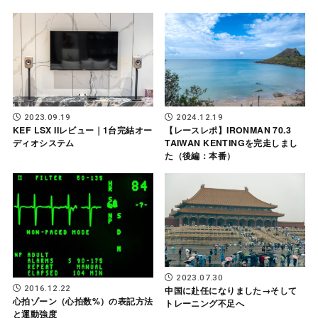
2024.12.19
2023.09.19
【レースレポ】IRONMAN 70.3
KEF LSX IIレビュー｜1台完結オー
TAIWAN KENTINGを完走しまし
ディオシステム
た（後編：本番）
2023.07.30
2016.12.22
中国に赴任になりました→そして
心拍ゾーン（心拍数%）の表記方法
トレーニング不足へ
と運動強度