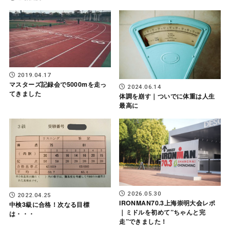
2019.04.17
マスターズ記録会で5000mを走っ
2024.06.14
てきました
体調を崩す｜ついでに体重は人生
最高に
2026.05.30
2022.04.25
IRONMAN70.3上海崇明大会レポ
中検3級に合格！次なる目標
｜ミドルを初めて”ちゃんと完
は・・・
走”できました！