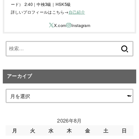
ード） 2:40｜中検3級｜HSK5級
詳しいプロフィールはこちら→
自己紹介
検
索:
アーカイブ
2026年8月
月
火
水
木
金
土
日