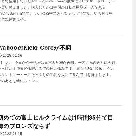
今まで使用していたWahooのKickr Coreの故障に伴いスマートローラー
を買い替えました。購入したのは中国の自転車用品メーカである
CYCPLUSのT2です。 いわゆる中華製となるわけですが、いちおう中
国で製造業に携...
WahooのKickr Coreが不調
2025.02.06
2/5（水） 今日から子供達は日本人学校が再開。一方、私の会社は今週
いっぱいまで春節休暇なので今日も休みです。 朝は4:50に起床。イン
スタントコーヒーにたっぷりの牛乳を入れて飲んで目を覚まします。
そのあとは軽いストレ...
初めての富士ヒルクライムは1時間35分で目
標のブロンズならず
2022.06.15