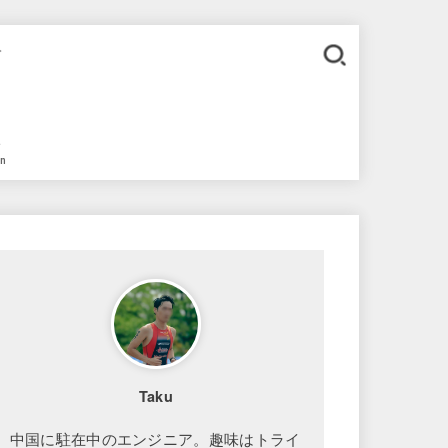
。
語
in
Taku
中国に駐在中のエンジニア。趣味はトライ