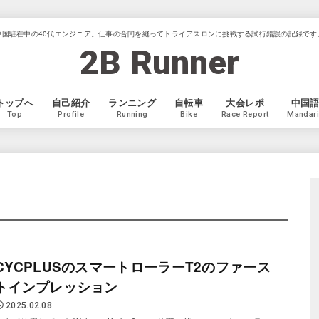
中国駐在中の40代エンジニア。仕事の合間を縫ってトライアスロンに挑戦する試行錯誤の記録です
2B Runner
トップへ
自己紹介
ランニング
自転車
大会レポ
中国
Top
Profile
Running
Bike
Race Report
Mandar
CYCPLUSのスマートローラーT2のファース
トインプレッション
2025.02.08