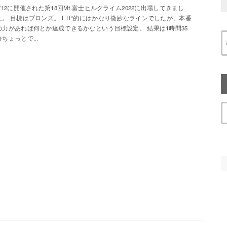
6/12に開催された第18回Mt.富士ヒルクライム2022に出場してきまし
た。 目標はブロンズ。 FTP的にはかなり微妙なラインでしたが、本番
の力があれば何とか達成できるかなという目標設定。 結果は1時間35
分ちょっとで...