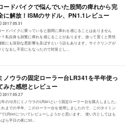
ロードバイクで悩んでいた股間の痺れから完
全に解放！ISMのサドル、PN1.1レビュー
2017.05.31
ロードバイクに乗っていると股間に痺れを感じることはありません
か？私自身も頻繁に痺れを感じることがあります。放って置くと男性
機能にも深刻な悪影響を及ぼすという話もあります。サイクリングが
辛くなるし不安にもなったので対策とし...
ミノウラの固定ローラー台LR341を半年使っ
てみた感想とレビュー
2017.05.27
去年の12月にミノウラのLR341という固定ローラー台を購入しました。
これまでの半年、このローラー台を使用しましたので、このタイミン
グでLR341についてレビューしようかと思います。 使い方としてはも
っぱら平日の夜に30...