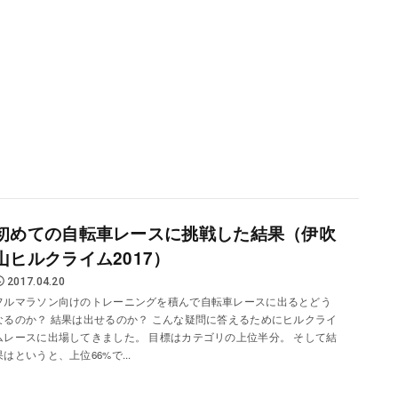
初めての自転車レースに挑戦した結果（伊吹
山ヒルクライム2017）
2017.04.20
フルマラソン向けのトレーニングを積んで自転車レースに出るとどう
なるのか？ 結果は出せるのか？ こんな疑問に答えるためにヒルクライ
ムレースに出場してきました。 目標はカテゴリの上位半分。 そして結
果はというと、上位66%で...