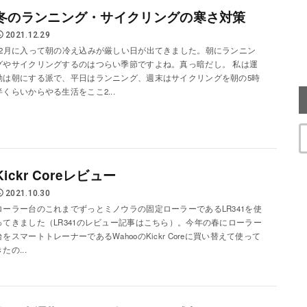
冬のランニング・サイクリングの寒さ対策
2021.12.29
12月に入って朝の冷え込みが厳しい日が出てきました。朝にランニン
グやサイクリングするのはつらい季節ですよね。真っ暗だし。 私は運
動は朝にする派で、平日はランニング、週末はサイクリングを朝の5時
半くらいからやる生活をここ2...
Kickr Coreレビュー
2021.10.30
ローラー台のこれまでずっとミノウラの固定ローラーであるLR341を使
ってきました（LR341のレビュー記事はこちら）。今年の春にローラー
台をスマートトレーナーであるWahooのKickr Coreに買い替えて使って
たの...