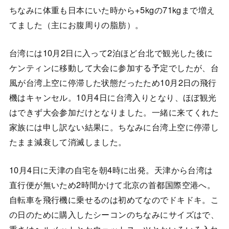
ちなみに体重も日本にいた時から+5kgの71kgまで増え
てました（主にお腹周りの脂肪）。
台湾には10月2日に入って2泊ほど台北で観光した後に
ケンティンに移動して大会に参加する予定でしたが、台
風が台湾上空に停滞した状態だったため10月2日の飛行
機はキャンセル。10月4日に台湾入りとなり、ほぼ観光
はできず大会参加だけとなりました。一緒に来てくれた
家族には申し訳ない結果に。ちなみに台湾上空に停滞し
たまま減衰して消滅しました。
10月4日に天津の自宅を朝4時に出発。天津から台湾は
直行便が無いため2時間かけて北京の首都国際空港へ。
自転車を飛行機に乗せるのは初めてなのでドキドキ。こ
の日のために購入したシーコンのちなみにサイズはで、