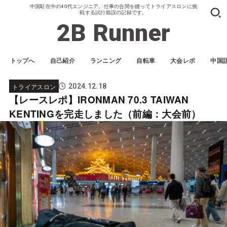
中国駐在中の40代エンジニア。仕事の合間を縫ってトライアスロンに挑
戦する試行錯誤の記録です。
2B Runner
トップへ
自己紹介
ランニング
自転車
大会レポ
中国
トライアスロン
2024.12.18
【レースレポ】IRONMAN 70.3 TAIWAN
KENTINGを完走しました（前編：大会前）