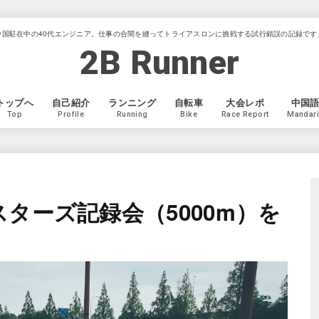
中国駐在中の40代エンジニア。仕事の合間を縫ってトライアスロンに挑戦する試行錯誤の記録です
2B Runner
トップへ
自己紹介
ランニング
自転車
大会レポ
中国
Top
Profile
Running
Bike
Race Report
Mandar
ターズ記録会（5000m）を