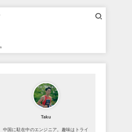
。
語
in
Taku
中国に駐在中のエンジニア。趣味はトライ