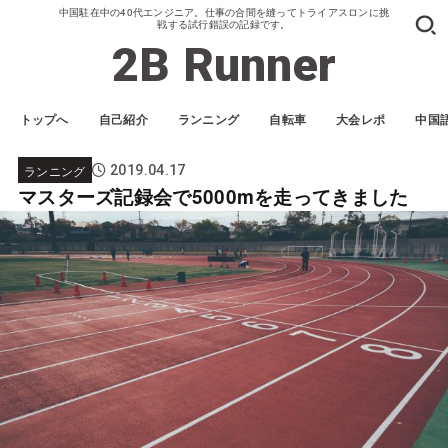
中国駐在中の40代エンジニア。仕事の合間を縫ってトライアスロンに挑
戦する試行錯誤の記録です。
2B Runner
トップへ
自己紹介
ランニング
自転車
大会レポ
中国
ランニング
2019.04.17
マスターズ記録会で5000mを走ってきました