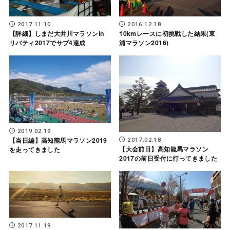
2017.11.10
2016.12.18
【詳細】しまだ大井川マラソンin
10kmレースに初挑戦した結果(東
リバティ2017でサブ4達成
浦マラソン2016)
2019.02.19
【当日編】高知龍馬マラソン2019
2017.02.18
【大会前日】高知龍馬マラソン
を走ってきました
2017の前日受付に行ってきました
2017.11.19