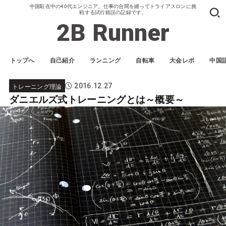
中国駐在中の40代エンジニア。仕事の合間を縫ってトライアスロンに挑
戦する試行錯誤の記録です。
2B Runner
トップへ
自己紹介
ランニング
自転車
大会レポ
中国
トレーニング理論
2016.12.27
ダニエルズ式トレーニングとは～概要～