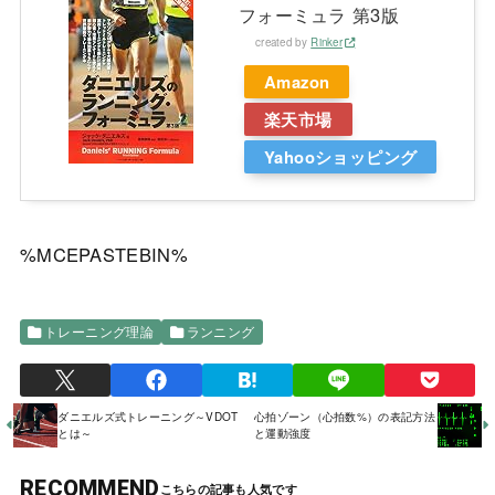
フォーミュラ 第3版
created by
Rinker
Amazon
楽天市場
Yahooショッピング
%MCEPASTEBIN%
トレーニング理論
ランニング
ダニエルズ式トレーニング～VDOT
心拍ゾーン（心拍数%）の表記方法
とは～
と運動強度
RECOMMEND