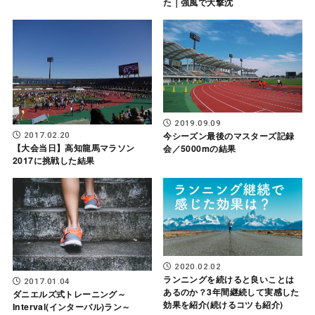
た｜強風で大撃沈
2019.09.09
今シーズン最後のマスターズ記録
2017.02.20
【大会当日】高知龍馬マラソン
会／5000mの結果
2017に挑戦した結果
2020.02.02
ランニングを続けると良いことは
2017.01.04
あるのか？3年間継続して実感した
ダニエルズ式トレーニング～
効果を紹介(続けるコツも紹介)
Interval(インターバル)ラン～