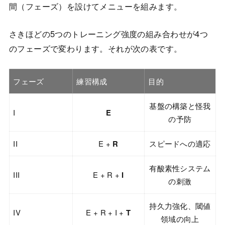
間（フェーズ）を設けてメニューを組みます。
さきほどの5つのトレーニング強度の組み合わせが4つ
のフェーズで変わります。それが次の表です。
フェーズ
練習構成
目的
基盤の構築と怪我
I
E
の予防
II
E +
R
スピードへの適応
有酸素性システム
III
E + R +
I
の刺激
持久力強化、閾値
IV
E + R + I +
T
領域の向上