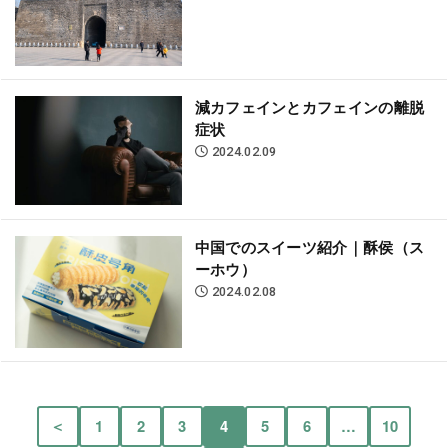
減カフェインとカフェインの離脱
症状
2024.02.09
中国でのスイーツ紹介｜酥侯（ス
ーホウ）
2024.02.08
＜
1
2
3
4
5
6
…
10